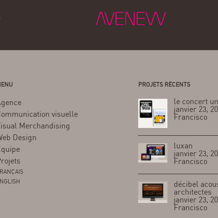
e
ENU
PROJETS RÉCENTS
le concert un
Agence
janvier 23, 20
ommunication visuelle
Francisco
isual Merchandising
eb Design
luxan
quipe
janvier 23, 20
rojets
Francisco
RANÇAIS
NGLISH
décibel acou
architectes
janvier 23, 20
Francisco