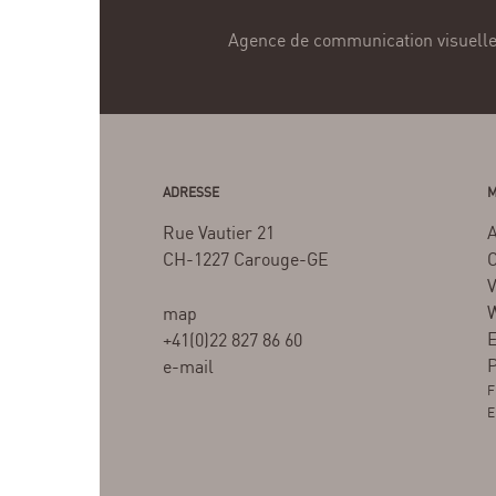
Agence de communication visuell
ADRESSE
M
Rue Vautier 21
CH-1227 Carouge-GE
C
V
W
map
E
+41(0)22 827 86 60
P
e-mail
F
E